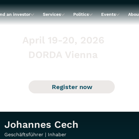
nd an investor
Services
Politics
Events
Abou
April 19-20, 2026
DORDA Vienna
Register now
Johannes Cech
Geschäftsführer | Inhaber