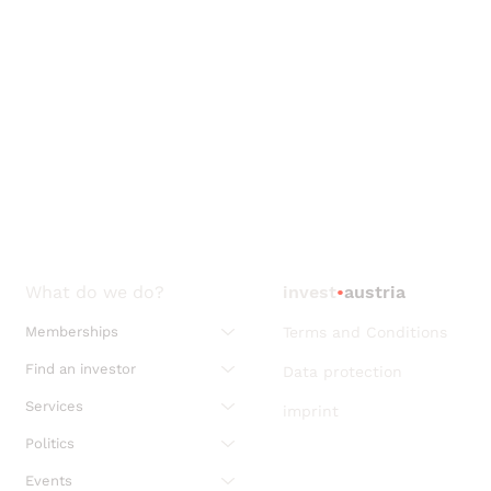
What do we do?
invest
•
austria
Memberships
Terms and Conditions
Find an investor
Data protection
Services
imprint
Politics
Events