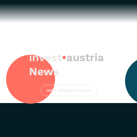
invest
•
austria
News
Jetzt Mitglied werden