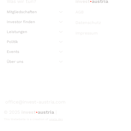
Was wir tun?
invest
•
austria
Mitgliedschaften
AGB
Investor finden
Datenschutz
Leistungen
Impressum
Politik
Events
Über uns
office@invest-austria.com
© 2025
invest
•
austria
|
This Webebsite is a creation of
upala.dev