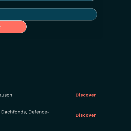
t
tausch
Discover
u Dachfonds, Defence-
Discover