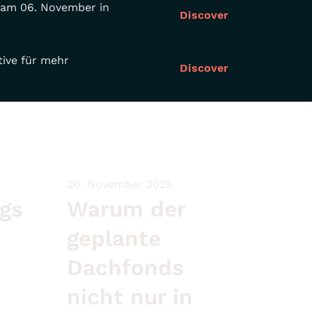
n am 06. November in
Discover
tive für mehr
Discover
20. November 2025
gs
Warum der
geplante
Dachfonds
,
nicht nur in