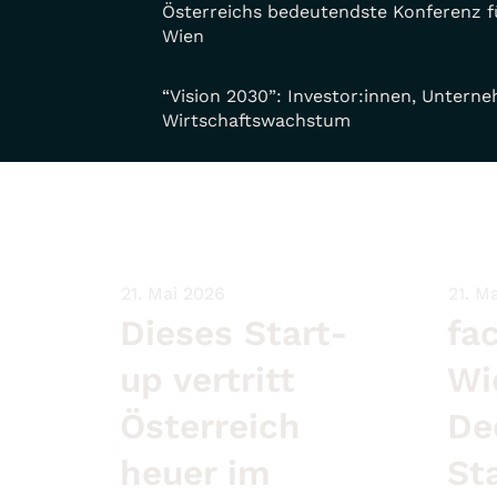
Österreichs bedeutendste Konferenz fü
Wien
“Vision 2030”: Investor:innen, Untern
Wirtschaftswachstum
21. Mai 2026
21. M
Dieses Start-
fa
up vertritt
Wi
Österreich
De
heuer im
St