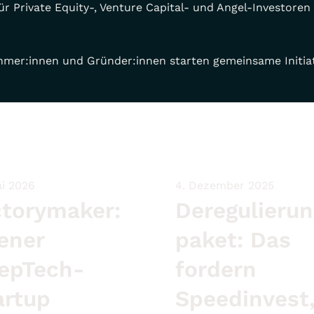
r Private Equity-, Venture Capital- und Angel-Investore
ehmer:innen und Gründer:innen starten gemeinsame Initia
ai 2026
4. Dezember 2025
ctorymaker:
Deregulierun
ener
paket: Das
epTech-
fordern
artup
Speedinvest