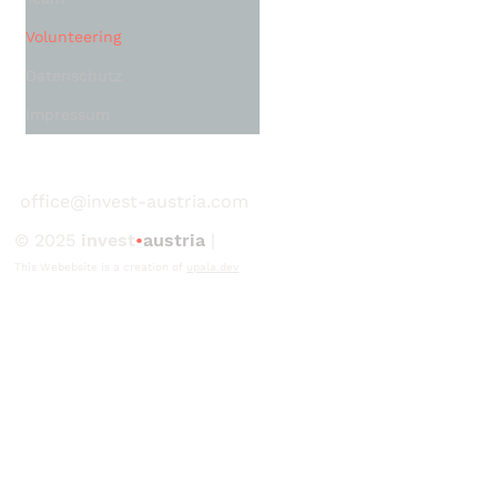
Volunteering
Datenschutz
Impressum
office@invest-austria.com
© 2025
invest
•
austria
|
This Webebsite is a creation of
upala.dev