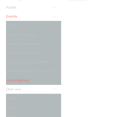
Politik
Events
Events
Investors Lounge
Advanced Academy
Investors Academy
Invest•austria conference
Startup World Cup Austria
Volunteering
Über uns
Presse
Blog
Team