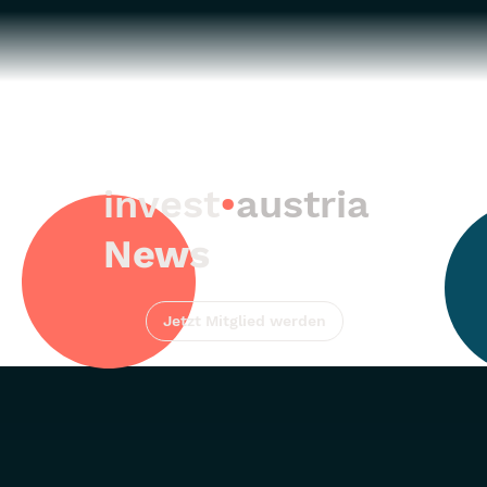
invest
•
austria
News
Jetzt Mitglied werden