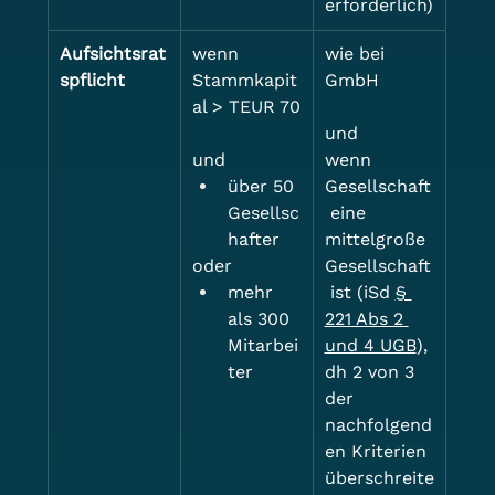
erforderlich)
Aufsichtsrat
wenn 
wie bei 
spflicht
Stammkapit
GmbH
al > TEUR 70
und
und
wenn 
über 50 
Gesellschaft
Gesellsc
 eine 
hafter
mittelgroße 
oder
Gesellschaft
mehr 
 ist (iSd 
§ 
als 300 
221 Abs 2 
Mitarbei
und 4 UGB
), 
ter
dh 2 von 3 
der 
nachfolgend
en Kriterien 
überschreite