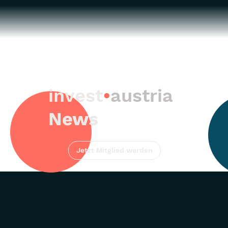
invest
•
austria
News
Jetzt Mitglied werden