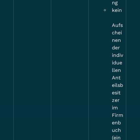
ng
kein
Aufs
chei
nen 
der 
indiv
idue
llen 
Ant
eilsb
esit
zer 
im 
Firm
enb
uch 
(ein 