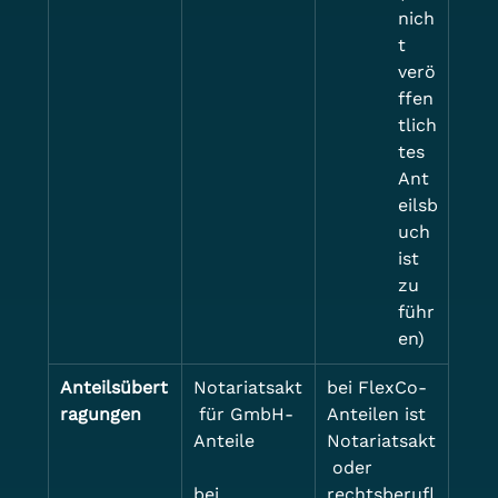
nich
t 
verö
ffen
tlich
tes 
Ant
eilsb
uch 
ist 
zu 
führ
en)
Anteilsübert
Notariatsakt
bei FlexCo-
ragungen
 für GmbH-
Anteilen ist 
Anteile
Notariatsakt
 oder 
bei 
rechtsberufl