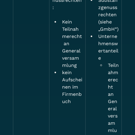
nussrechten
Substan
:
zgenuss
rechten 
Kein 
(siehe 
Teilnah
„GmbH“)
merecht
Unterne
 an 
hmensw
General
ertanteil
versam
e
mlung
Teiln
kein 
ahm
Aufschei
erec
nen im 
ht 
Firmenb
an 
uch
Gen
eral
vers
am
mlu