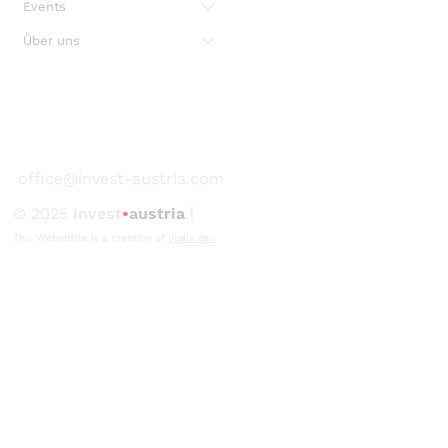
Events
Über uns
office@invest-austria.com
© 2025
invest
•
austria
|
This Webebsite is a creation of
upala.dev