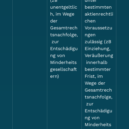
(zB 
unter 
unentgeltlic
bestimmten 
h, im Wege 
aktienrechtli
der 
chen 
Gesamtrech
Voraussetzu
tsnachfolge,
ngen 
 zur 
zulässig (zB 
Entschädigu
Einziehung, 
ng von 
Veräußerung
Minderheits
 innerhalb 
gesellschaft
bestimmter 
ern)
Frist, im 
Wege der 
Gesamtrech
tsnachfolge,
 zur 
Entschädigu
ng von 
Minderheits