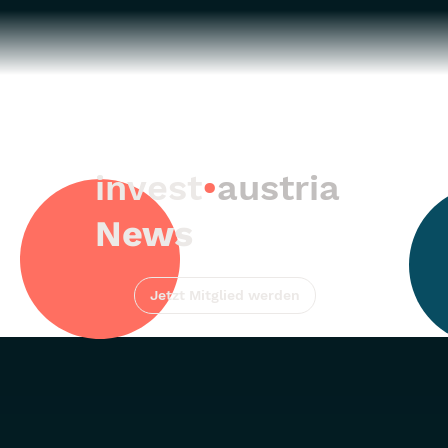
invest
•
austria
News
Jetzt Mitglied werden