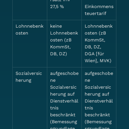
27,5 %
Einkommens
teuertarif
Lohnnebenk
keine 
Lohnnebenk
osten
Lohnnebenk
osten (zB 
osten (zB 
KommSt, 
KommSt, 
DB, DZ, 
DB, DZ)
DGA [für 
Wien], MVK)
Sozialversic
aufgeschobe
aufgeschobe
herung
ne 
ne 
Sozialversic
Sozialversic
herung auf 
herung auf 
Dienstverhäl
Dienstverhäl
tnis 
tnis 
beschränkt 
beschränkt 
(Bemessung
(Bemessung
sgrundlage 
sgrundlage 