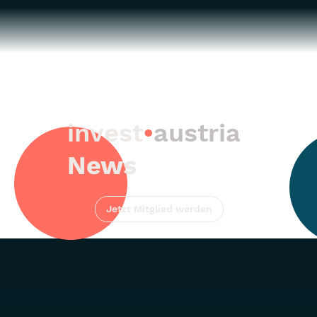
invest
•
austria
News
Jetzt Mitglied werden