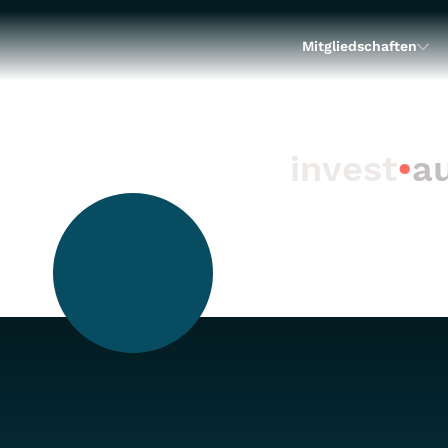
Mitgliedschaften
invest
•
au