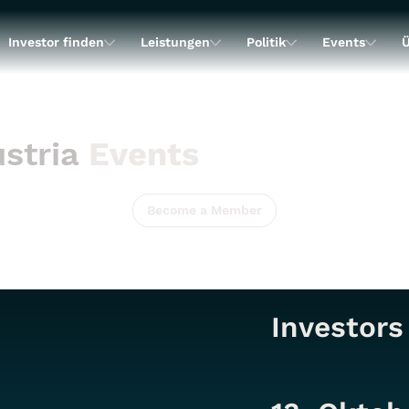
Investor finden
Leistungen
Politik
Events
Ü
stria
Events
Become a Member
Investor